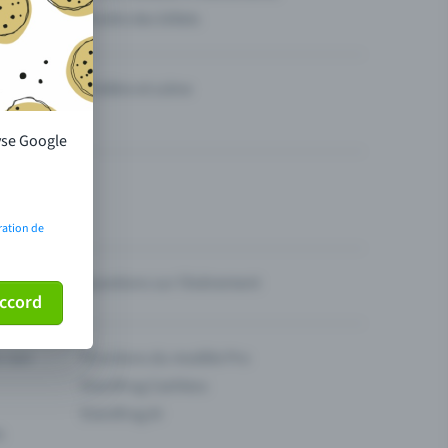
Vendre des billets
Théâtre et scène
lyse Google
ration de
Questions sur l’événement
ccord
ur son
Fonctions du modèle Pro
Eventfrog Cashless
Eventfrog AI
s