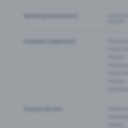
Marketing événementiel
Communiqu
prévente
Exemples d'application
Clubs & Ba
E-Sport &
Festivals
Enterprise
Université
Cinémas
Événement
À propos de nous
Experienc
Partenaria
Emplois