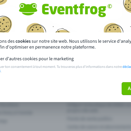
autres ?
s près de chez toi
Fête
 principales
Concerts
sons des
cookies
sur notre site web. Nous utilisons le service d'ana
afin d'optimiser en permanence notre plateforme.
paiement
Points de prévente publics
er d'autres cookies pour le marketing
 sur l'événement
Aide et contact
uer ton consentement à tout moment. Tu trouveras plus d'informations dans notre
décla
é
.
ve plus mon billet
Annuler un billet
A
 fonctions
Intégrer la boutique de billets s
propre site web
n Entry à l'entrée
Points de vente publics
 App
Cartes de saison et abonnement