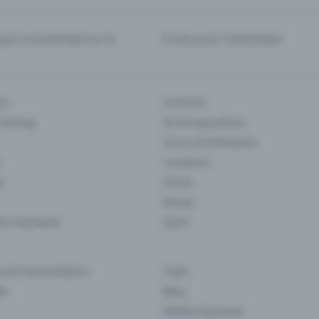
er correctement sur la
Promouvoir l'événement
rs
Concerts
 Gaming
Art et expositions
Cours et séminaires
Locations
s
Foires
Musee
s classiques
Sport
es & commentaires
Team
ts
Blog
Médias et presse