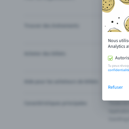
Trouver des événements
Événement
Catégories
Nous utili
Analytics 
Acheter des billets
Modes de 
Autoris
Questions
Tu peux révoq
confidentialit
Aide pour les acheteurs de billets
Je ne trou
Refuser
Caractéristiques principales
Toutes les
Applicatio
Eventfrog