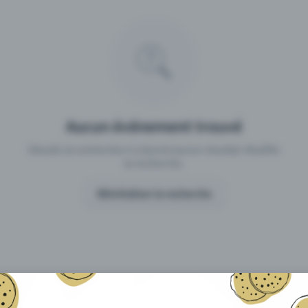
 un événement avec Eventfrog
Qu'est-ce qui distingue Eventfro