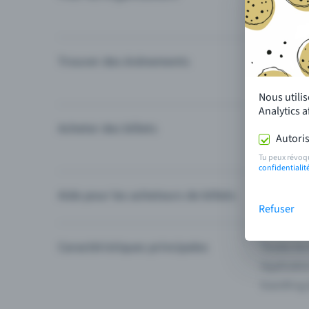
Trouver des événements
Événement
Catégories
Nous utili
Analytics 
Acheter des billets
Modes de 
Autoris
Questions
Tu peux révoq
confidentialit
Aide pour les acheteurs de billets
Je ne trou
Refuser
Caractéristiques principales
Toutes les
Applicatio
Eventfrog