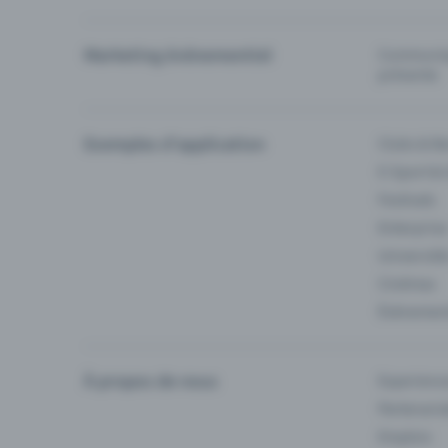
Marketing événementiel
Communiqu
prévente
Exemples d'application
Clubs & Ba
E-Sport &
Festivals
Enterprise
Université
Cinémas
Événement
À propos de nous
Experienc
Partenaria
Emplois