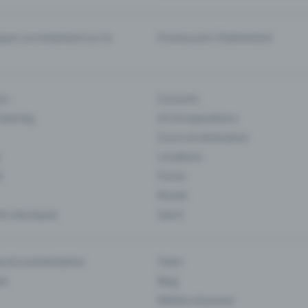
er correctement sur la
Promouvoir l'événement
rs
Concerts
 Gaming
Art et expositions
Cours et séminaires
Locations
s
Foires
Musee
s classiques
Sport
es & commentaires
Team
ts
Blog
Médias et presse