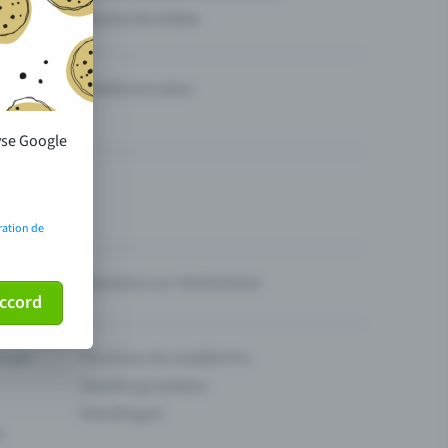
Vendre des billets
Théâtre et scène
lyse Google
ration de
Questions sur l’événement
ccord
ur son
Fonctions du modèle Pro
Eventfrog Cashless
Eventfrog AI
s