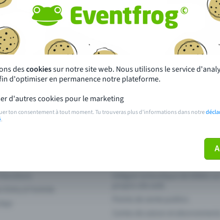
autres ?
s près de chez toi
Fête
 principales
Concerts
sons des
cookies
sur notre site web. Nous utilisons le service d'ana
afin d'optimiser en permanence notre plateforme.
paiement
Points de prévente publics
er d'autres cookies pour le marketing
 sur l'événement
Aide et contact
uer ton consentement à tout moment. Tu trouveras plus d'informations dans notre
décla
é
.
ve plus mon billet
Annuler un billet
A
 fonctions
Intégrer la boutique de billets s
propre site web
n Entry à l'entrée
Points de vente publics
 App
Cartes de saison et abonnement