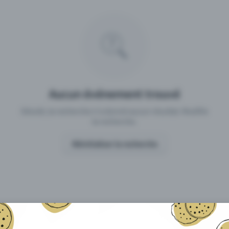
 un événement avec Eventfrog
Qu'est-ce qui distingue Eventfro