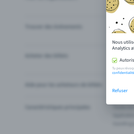
Trouver des événements
Événement
Catégories
Nous utili
Analytics 
Acheter des billets
Modes de 
Autoris
Questions
Tu peux révoq
confidentialit
Aide pour les acheteurs de billets
Je ne trou
Refuser
Caractéristiques principales
Toutes les
Applicatio
Eventfrog