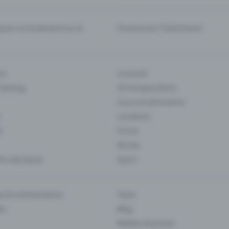
er correctement sur la
Promouvoir l'événement
rs
Concerts
 Gaming
Art et expositions
Cours et séminaires
Locations
s
Foires
Musee
s classiques
Sport
es & commentaires
Team
ts
Blog
Médias et presse