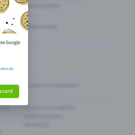
Vendre des billets
Théâtre et scène
lyse Google
ration de
Questions sur l’événement
ccord
ur son
Fonctions du modèle Pro
Eventfrog Cashless
Eventfrog AI
s