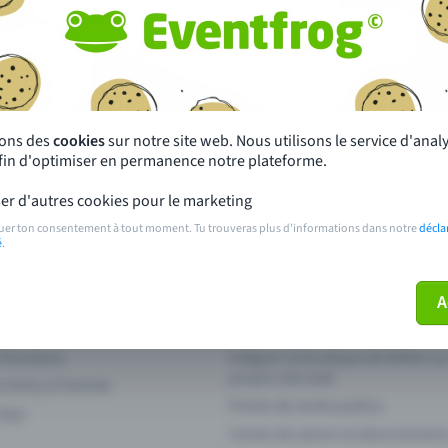
autres ?
s près de chez toi
Fête
 principales
Concerts
sons des
cookies
sur notre site web. Nous utilisons le service d'ana
afin d'optimiser en permanence notre plateforme.
paiement
Points de prévente publics
er d'autres cookies pour le marketing
 sur l'événement
Aide et contact
uer ton consentement à tout moment. Tu trouveras plus d'informations dans notre
décla
é
.
ve plus mon billet
Annuler un billet
A
 fonctions
Intégrer la boutique de billets s
propre site web
n Entry à l'entrée
Points de vente publics
 App
Cartes de saison et abonnement