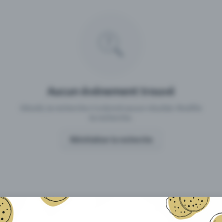
 un événement avec Eventfrog
Qu'est-ce qui distingue Eventfro