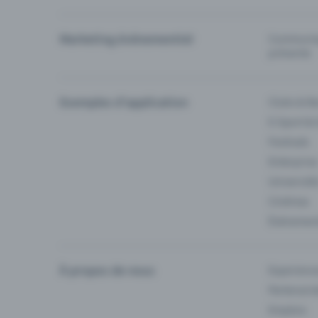
Marketing événementiel
Communiqu
prévente
Exemples d'application
Clubs & Ba
E-Sport &
Festivals
Enterprise
Université
Cinémas
Événement
À propos de nous
Experienc
Partenaria
Emplois