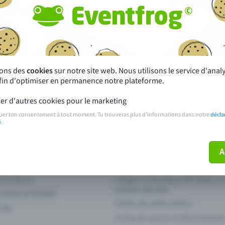
autres ?
s près de chez toi
Fête
 principales
Concerts
sons des
cookies
sur notre site web. Nous utilisons le service d'ana
afin d'optimiser en permanence notre plateforme.
paiement
Points de prévente publics
er d'autres cookies pour le marketing
 sur l'événement
Aide et contact
uer ton consentement à tout moment. Tu trouveras plus d'informations dans notre
décla
é
.
ve plus mon billet
Annuler un billet
A
 fonctions
Intégrer la boutique de billets s
propre site web
n Entry à l'entrée
Points de vente publics
 App
Cartes de saison et abonnement