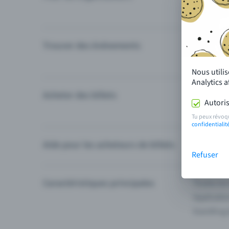
Trouver des événements
Événement
Catégories
Nous utili
Analytics 
Acheter des billets
Modes de 
Autoris
Questions
Tu peux révoq
confidentialit
Aide pour les acheteurs de billets
Je ne trou
Refuser
Caractéristiques principales
Toutes les
Applicatio
Eventfrog