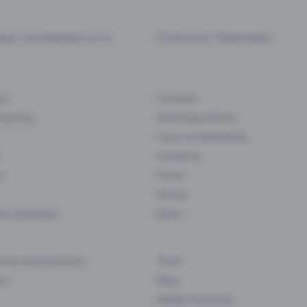
er correctement sur la
Promouvoir l'événement
rs
Concerts
 Gaming
Art et expositions
Cours et séminaires
Locations
s
Foires
Musee
s classiques
Sport
es & commentaires
Team
ts
Blog
Médias et presse