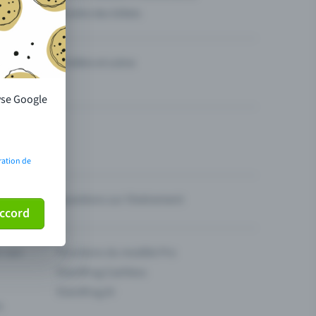
Vendre des billets
Théâtre et scène
lyse Google
ration de
Questions sur l’événement
ccord
ur son
Fonctions du modèle Pro
Eventfrog Cashless
Eventfrog AI
s