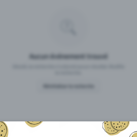
 un événement avec Eventfrog
Qu'est-ce qui distingue Eventfro