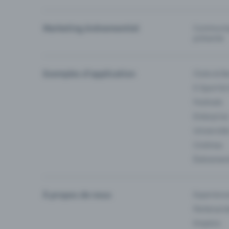
Marketing événementiel
Communiqu
prévente
Exemples d'application
Clubs & Ba
E-Sport &
Festivals
Enterprise
Université
Cinémas
Événement
À propos de nous
Experienc
Partenaria
Emplois