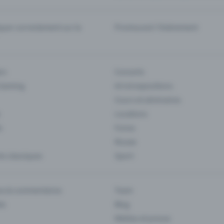
er correctement sur la
Promouvoir l'événement
rs
Concerts
 Gaming
Art et expositions
Cours et séminaires
Locations
s
Foires
Musee
s classiques
Sport
es & commentaires
Team
ts
Blog
Médias et presse