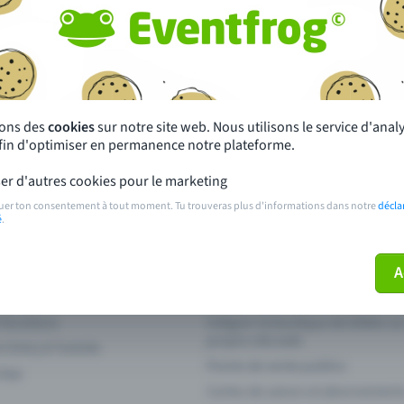
autres ?
s près de chez toi
Fête
 principales
Concerts
sons des
cookies
sur notre site web. Nous utilisons le service d'ana
afin d'optimiser en permanence notre plateforme.
paiement
Points de prévente publics
er d'autres cookies pour le marketing
 sur l'événement
Aide et contact
uer ton consentement à tout moment. Tu trouveras plus d'informations dans notre
décla
é
.
ve plus mon billet
Annuler un billet
A
 fonctions
Intégrer la boutique de billets s
propre site web
n Entry à l'entrée
Points de vente publics
 App
Cartes de saison et abonnement