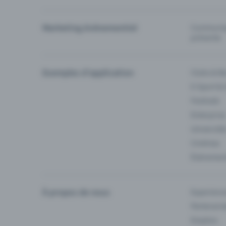
Marketing événementiel
Communiqu
prévente
Exemples d'application
Clubs & Ba
E-Sport &
Festivals
Enterprise
Université
Cinémas
Événement
À propos de nous
Experienc
Partenaria
Emplois