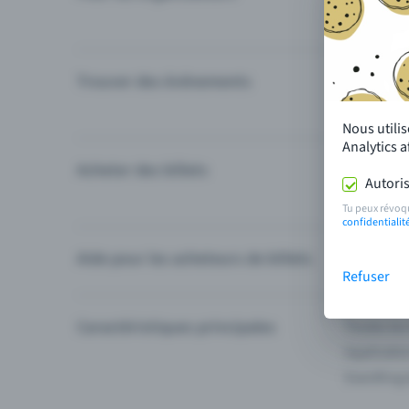
Trouver des événements
Événement
Catégories
Nous utili
Analytics 
Acheter des billets
Modes de 
Autoris
Questions
Tu peux révoq
confidentialit
Aide pour les acheteurs de billets
Je ne trou
Refuser
Caractéristiques principales
Toutes les
Applicatio
Eventfrog