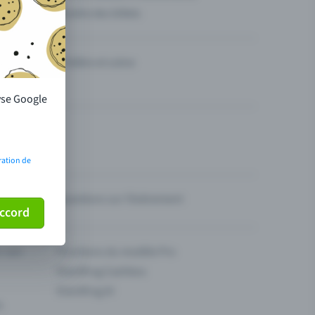
Vendre des billets
Théâtre et scène
lyse Google
ration de
Questions sur l’événement
ccord
ur son
Fonctions du modèle Pro
Eventfrog Cashless
Eventfrog AI
s