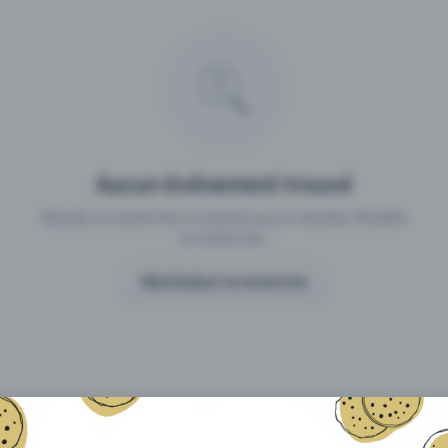
 un événement avec Eventfrog
Qu'est-ce qui distingue Eventfro