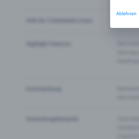
Ablehnen
Hilfe für Ticketkäufer:innen
Ich finde 
Highlight Features
Alle Funk
Entry-App
Eventfrog
Eventwerbung
Reichweite
Dein Guid
Anwendungsbeispiele
Clubs & Ba
Comedy &
E-Sport &