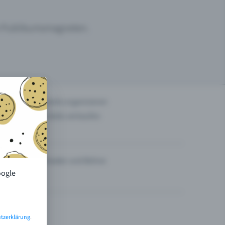
um Publikumsmagneten.
n
Events organisieren
Tickets verkaufen
Theater und Bühne
oogle
tzerklärung
.