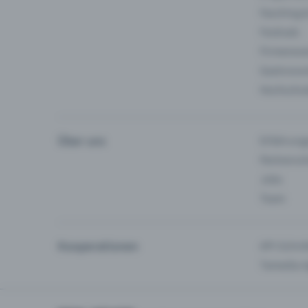
Fasching 
Festivals
Firmeneve
Gastronom
Hochschu
Über uns
Erfahrung
Partnersc
Jobs
Team
Kooperationen
API-Schnit
Tamedia-