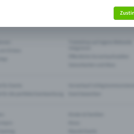
Zust
mein Ticket nicht mehr
Ticket stornieren
tionen
Ticketshop auf eigene Webseite
integrieren
 am Einlass
Öffentliche Vorverkaufsstellen
 App
Saisonkarten und Abos
 für Events
Vorverkauf richtig kommunizier
e für die perfekte Eventwerbung
Event bewerben
rs
Kinder & Familien
 Impro
Kinos
 Gaming
Klassik-Events