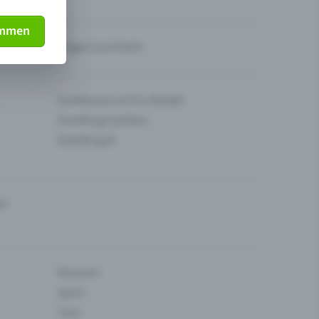
immen
Fragen zum Event
Funktionen im Pro-Modell
Eventfrog Cashless
Eventfrog AI
en
Museum
Sport
Tanz