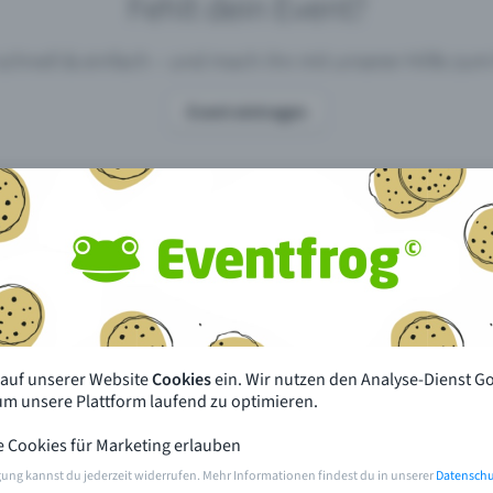
Fehlt dein Event?
 schnell & einfach – und mach ihn mit unserer Hilfe z
Event eintragen
pdates
Was unterscheidet Eventfrog vo
anderen?
en mit Eventfrog
Preise & Eventmodelle
deiner Nähe
Partys
 auf unserer Website
Cookies
ein. Wir nutzen den Analyse-Dienst G
orien
Konzerte
 um unsere Plattform laufend zu optimieren.
e Cookies für Marketing erlauben
rten
Öffentliche Vorverkaufsstellen
gung kannst du jederzeit widerrufen. Mehr Informationen findest du in unserer
Datenschu
m Event
Hilfe & Kontakt