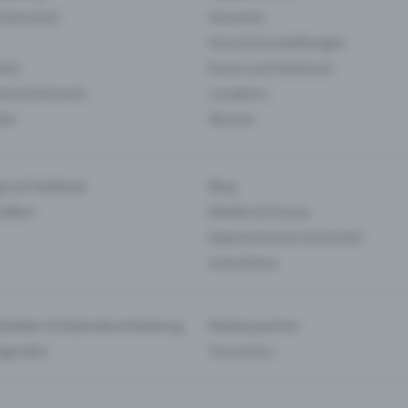
& Karneval
Konzerte
Kunst & Ausstellungen
nts
Kurse und Seminare
ie & Kulinarik
Locations
len
Messen
en & Feedback
Blog
haften
Medien & Presse
Datenschutz & Sicherheit
Gutscheine
tstellen & Kalendereinbettung
Medienpartner
Agenden
Tourismus