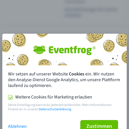
Tourismus
Dienstleistungen für Events
anbieten
Eventfrog als App installieren
Wir setzen auf unserer Website
AGB
Datenschutzerklärung
Cookies
Barrierefreiheit
ein. Wir nutzen
den Analyse-Dienst Google Analytics, um unsere Plattform
Cookie-Einstellungen
Impressum
Sitemap
laufend zu optimieren.
Weitere Cookies für Marketing erlauben
Deine Einwilligung kannst du jederzeit widerrufen. Mehr Informationen
Made in Olten with love
findest du in unserer
Datenschutzerklärung
.
© 2026 Eventfrog
Zustimmen
Ablehnen