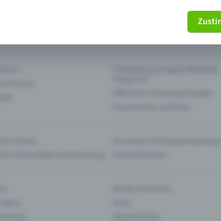
Zust
mein Ticket nicht mehr
Ticket stornieren
tionen
Ticketshop auf eigene Webseite
integrieren
 am Einlass
Öffentliche Vorverkaufsstellen
 App
Saisonkarten und Abos
 für Events
Vorverkauf richtig kommunizier
e für die perfekte Eventwerbung
Event bewerben
rs
Kinder & Familien
 Impro
Kinos
 Gaming
Klassik-Events