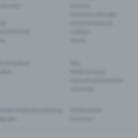
& Karneval
Konzerte
Kunst & Ausstellungen
nts
Kurse und Seminare
ie & Kulinarik
Locations
len
Messen
en & Feedback
Blog
haften
Medien & Presse
Datenschutz & Sicherheit
Gutscheine
tstellen & Kalendereinbettung
Medienpartner
Agenden
Tourismus