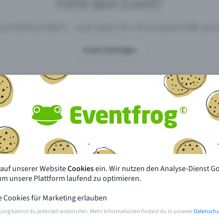
Fehlt dein Event?
 schnell & einfach – und mach ihn mit unserer Hilfe z
Event eintragen
pdates
Was unterscheidet Eventfrog vo
anderen?
en mit Eventfrog
Preise & Eventmodelle
deiner Nähe
Partys
 auf unserer Website
Cookies
ein. Wir nutzen den Analyse-Dienst G
orien
Konzerte
 um unsere Plattform laufend zu optimieren.
e Cookies für Marketing erlauben
rten
Öffentliche Vorverkaufsstellen
gung kannst du jederzeit widerrufen. Mehr Informationen findest du in unserer
Datenschu
m Event
Hilfe & Kontakt