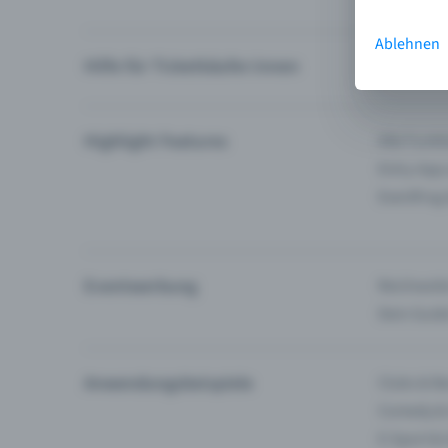
Ablehnen
Hilfe für Ticketkäufer:innen
Ich finde 
Highlight Features
Alle Funk
Entry-App
Eventfrog
Eventwerbung
Reichweite
Dein Guid
Anwendungsbeispiele
Clubs & Ba
Comedy &
E-Sport &