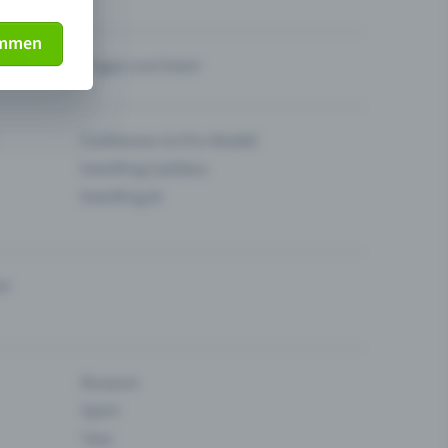
immen
Fragen zum Event
Funktionen im Pro-Modell
Eventfrog Cashless
Eventfrog AI
en
Museum
Sport
Tanz