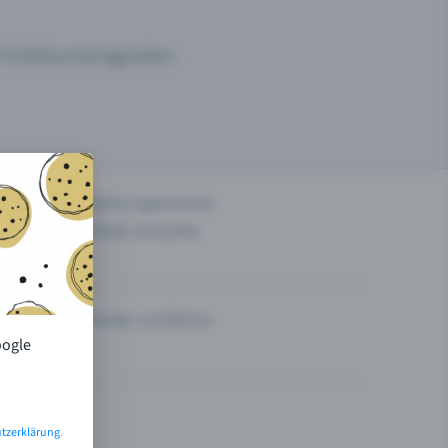
um Publikumsmagneten.
n
Events organisieren
Tickets verkaufen
Theater und Bühne
oogle
tzerklärung
.