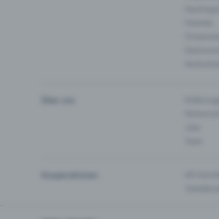
Fasching 
Festivals
Firmeneve
Gastronom
Hochschu
Über uns
Erfahrung
Partnersc
Jobs
Team
Kooperationen
API-Schnit
Tamedia-