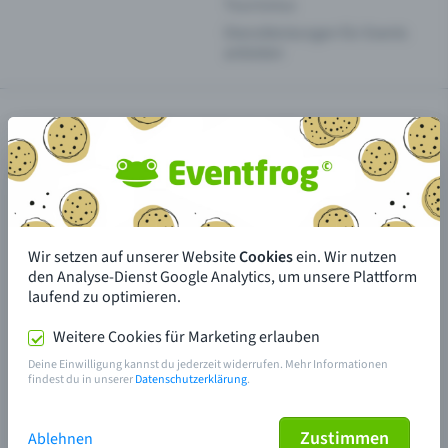
Tourismus
Dienstleistungen für Events
anbieten
Eventfrog als App installieren
Wir setzen auf unserer Website
AGB
Datenschutzerklärung
Cookies
Barrierefreiheit
ein. Wir nutzen
den Analyse-Dienst Google Analytics, um unsere Plattform
Cookie-Einstellungen
Impressum
Sitemap
laufend zu optimieren.
Weitere Cookies für Marketing erlauben
Deine Einwilligung kannst du jederzeit widerrufen. Mehr Informationen
Made in Olten with love
findest du in unserer
Datenschutzerklärung
.
© 2026 Eventfrog
Zustimmen
Ablehnen