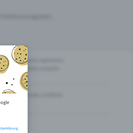
um Publikumsmagneten.
n
Events organisieren
Tickets verkaufen
Theater und Bühne
oogle
tzerklärung
.