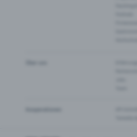
Fasching 
Festivals
Firmeneve
Gastronom
Hochschu
Über uns
Erfahrung
Partnersc
Jobs
Team
Kooperationen
API-Schnit
Tamedia-