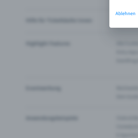
Ablehnen
Hilfe für Ticketkäufer:innen
Ich finde 
Highlight Features
Alle Funk
Entry-App
Eventfrog
Eventwerbung
Reichweite
Dein Guid
Anwendungsbeispiele
Clubs & Ba
Comedy &
E-Sport &