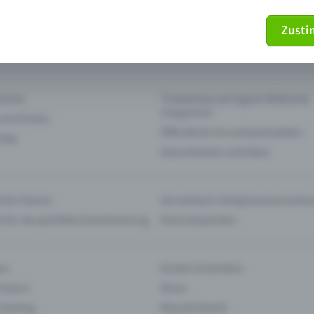
Zust
mein Ticket nicht mehr
Ticket stornieren
tionen
Ticketshop auf eigene Webseite
integrieren
 am Einlass
Öffentliche Vorverkaufsstellen
 App
Saisonkarten und Abos
 für Events
Vorverkauf richtig kommunizier
e für die perfekte Eventwerbung
Event bewerben
rs
Kinder & Familien
 Impro
Kinos
 Gaming
Klassik-Events