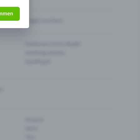
immen
Fragen zum Event
Funktionen im Pro-Modell
Eventfrog Cashless
Eventfrog AI
en
Museum
Sport
Tanz