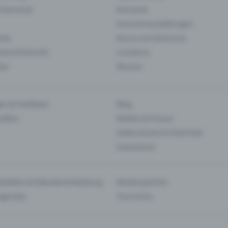
& Karneval
Konzerte
Kunst & Ausstellungen
nts
Kurse und Seminare
ie & Kulinarik
Locations
len
Messen
en & Feedback
Blog
haften
Medien & Presse
Datenschutz & Sicherheit
Gutscheine
tstellen & Kalendereinbettung
Medienpartner
Agenden
Tourismus