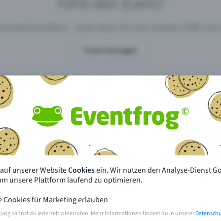
Fehlt dein Event?
 schnell & einfach – und mach ihn mit unserer Hilfe z
Event eintragen
pdates
Was unterscheidet Eventfrog vo
anderen?
en mit Eventfrog
Preise & Eventmodelle
deiner Nähe
Partys
 auf unserer Website
Cookies
ein. Wir nutzen den Analyse-Dienst G
orien
Konzerte
 um unsere Plattform laufend zu optimieren.
e Cookies für Marketing erlauben
rten
Öffentliche Vorverkaufsstellen
gung kannst du jederzeit widerrufen. Mehr Informationen findest du in unserer
Datenschu
m Event
Hilfe & Kontakt