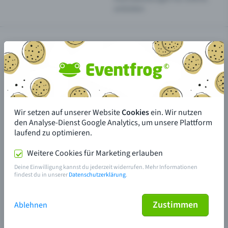
anbieten
Eventfrog als App installieren
Wir setzen auf unserer Website
AGB
Datenschutzerklärung
Cookies
Barrierefreiheit
ein. Wir nutzen
den Analyse-Dienst Google Analytics, um unsere Plattform
Cookie-Einstellungen
Impressum
Sitemap
laufend zu optimieren.
Weitere Cookies für Marketing erlauben
Deine Einwilligung kannst du jederzeit widerrufen. Mehr Informationen
Made in Olten with love
findest du in unserer
Datenschutzerklärung
.
© 2026 Eventfrog
Zustimmen
Ablehnen