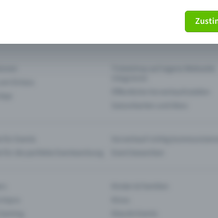
Zust
mein Ticket nicht mehr
Ticket stornieren
tionen
Ticketshop auf eigene Webseite
integrieren
 am Einlass
Öffentliche Vorverkaufsstellen
 App
Saisonkarten und Abos
 für Events
Vorverkauf richtig kommunizier
e für die perfekte Eventwerbung
Event bewerben
rs
Kinder & Familien
 Impro
Kinos
 Gaming
Klassik-Events