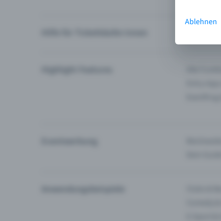
Ablehnen
Hilfe für Ticketkäufer:innen
Ich finde 
Highlight Features
Alle Funk
Entry-App
Eventfrog
Eventwerbung
Reichweite
Dein Guid
Anwendungsbeispiele
Clubs & Ba
Comedy &
E-Sport &