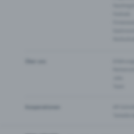
Fasching 
Festivals
Firmeneve
Gastronom
Hochschu
Über uns
Erfahrung
Partnersc
Jobs
Team
Kooperationen
API-Schnit
Tamedia-