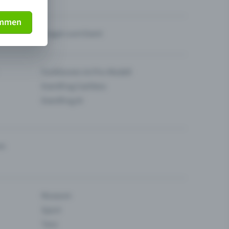
immen
Fragen zum Event
Funktionen im Pro-Modell
Eventfrog Cashless
Eventfrog AI
en
Museum
Sport
Tanz