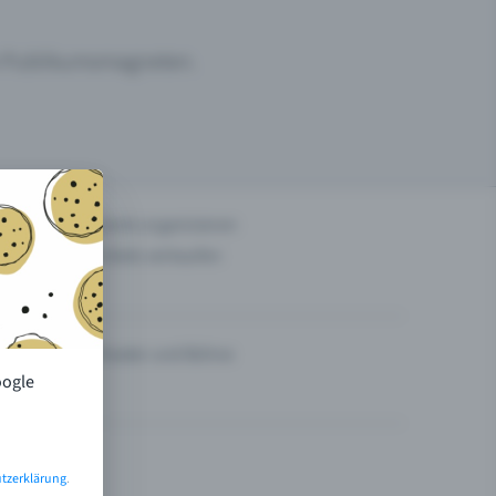
um Publikumsmagneten.
n
Events organisieren
Tickets verkaufen
Theater und Bühne
oogle
tzerklärung
.