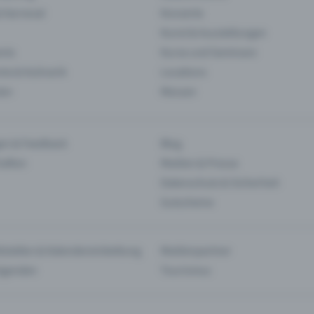
& Karneval
Konzerte
Kunst & Ausstellungen
nts
Kurse und Seminare
ie & Kulinarik
Locations
len
Messen
en & Feedback
Blog
haften
Medien & Presse
Datenschutz & Sicherheit
Gutscheine
tstellen & Kalendereinbettung
Medienpartner
Agenden
Tourismus