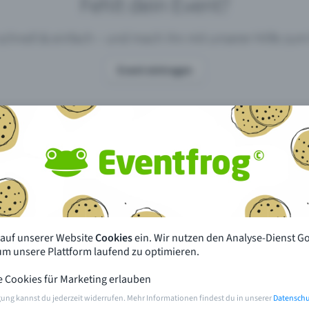
Fehlt dein Event?
 schnell & einfach – und mach ihn mit unserer Hilfe z
Event eintragen
pdates
Was unterscheidet Eventfrog vo
anderen?
en mit Eventfrog
Preise & Eventmodelle
deiner Nähe
Partys
 auf unserer Website
Cookies
ein. Wir nutzen den Analyse-Dienst G
orien
Konzerte
 um unsere Plattform laufend zu optimieren.
e Cookies für Marketing erlauben
rten
Öffentliche Vorverkaufsstellen
gung kannst du jederzeit widerrufen. Mehr Informationen findest du in unserer
Datenschu
m Event
Hilfe & Kontakt