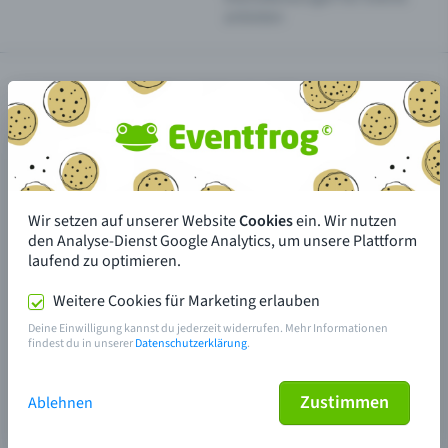
anbieten
Eventfrog als App installieren
Wir setzen auf unserer Website
AGB
Datenschutzerklärung
Cookies
Barrierefreiheit
ein. Wir nutzen
den Analyse-Dienst Google Analytics, um unsere Plattform
Cookie-Einstellungen
Impressum
Sitemap
laufend zu optimieren.
Weitere Cookies für Marketing erlauben
Deine Einwilligung kannst du jederzeit widerrufen. Mehr Informationen
Made in Olten with love
findest du in unserer
Datenschutzerklärung
.
© 2026 Eventfrog
Zustimmen
Ablehnen