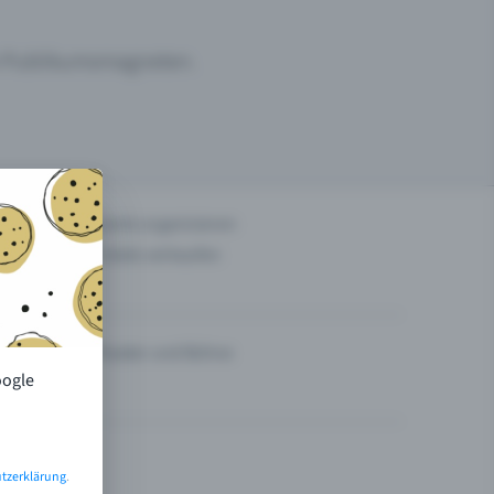
um Publikumsmagneten.
n
Events organisieren
Tickets verkaufen
Theater und Bühne
oogle
tzerklärung
.