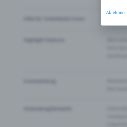
Ablehnen
Hilfe für Ticketkäufer:innen
Ich finde 
Highlight Features
Alle Funk
Entry-App
Eventfrog
Eventwerbung
Reichweite
Dein Guid
Anwendungsbeispiele
Clubs & Ba
Comedy &
E-Sport &