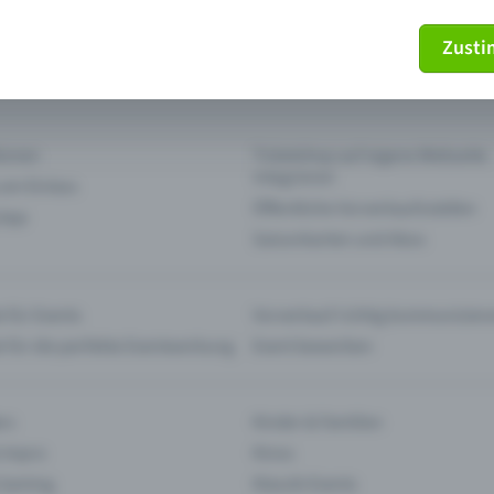
Zust
mein Ticket nicht mehr
Ticket stornieren
tionen
Ticketshop auf eigene Webseite
integrieren
 am Einlass
Öffentliche Vorverkaufsstellen
 App
Saisonkarten und Abos
 für Events
Vorverkauf richtig kommunizier
e für die perfekte Eventwerbung
Event bewerben
rs
Kinder & Familien
 Impro
Kinos
 Gaming
Klassik-Events