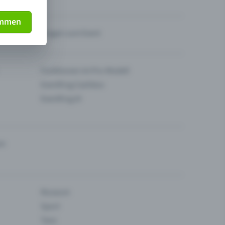
immen
Fragen zum Event
Funktionen im Pro-Modell
Eventfrog Cashless
Eventfrog AI
en
Museum
Sport
Tanz