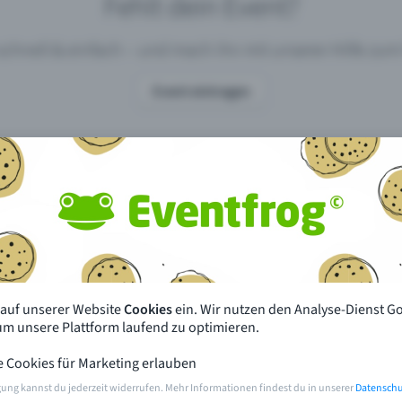
Fehlt dein Event?
 schnell & einfach – und mach ihn mit unserer Hilfe z
Event eintragen
pdates
Was unterscheidet Eventfrog vo
anderen?
en mit Eventfrog
Preise & Eventmodelle
deiner Nähe
Partys
 auf unserer Website
Cookies
ein. Wir nutzen den Analyse-Dienst G
orien
Konzerte
 um unsere Plattform laufend zu optimieren.
e Cookies für Marketing erlauben
rten
Öffentliche Vorverkaufsstellen
gung kannst du jederzeit widerrufen. Mehr Informationen findest du in unserer
Datenschu
m Event
Hilfe & Kontakt