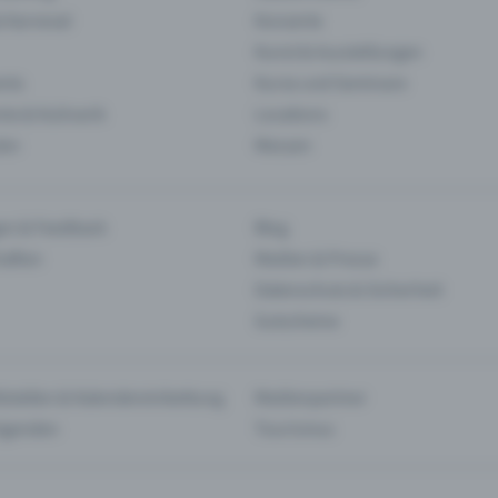
& Karneval
Konzerte
Kunst & Ausstellungen
nts
Kurse und Seminare
ie & Kulinarik
Locations
len
Messen
en & Feedback
Blog
haften
Medien & Presse
Datenschutz & Sicherheit
Gutscheine
tstellen & Kalendereinbettung
Medienpartner
Agenden
Tourismus