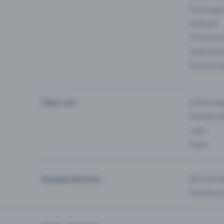
Fasching 
Festivals
Firmeneve
Gastronom
Hochschu
Über uns
Erfahrung
Partnersc
Jobs
Team
Kooperationen
API-Schnit
Tamedia-