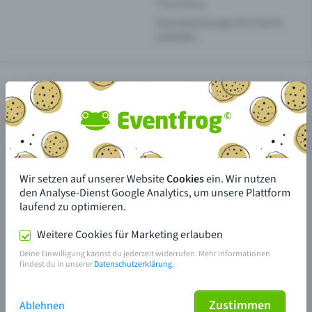
Tourismus
Dienstleistungen für Events
anbieten
Eventfrog als App installieren
Wir setzen auf unserer Website
AGB
Datenschutzerklärung
Cookies
Barrierefreiheit
ein. Wir nutzen
den Analyse-Dienst Google Analytics, um unsere Plattform
Cookie-Einstellungen
Impressum
Sitemap
laufend zu optimieren.
Weitere Cookies für Marketing erlauben
Deine Einwilligung kannst du jederzeit widerrufen. Mehr Informationen
Made in Olten with love
findest du in unserer
Datenschutzerklärung
.
© 2026 Eventfrog
Zustimmen
Ablehnen