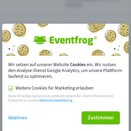
anbieten
Eventfrog als App installieren
Wir setzen auf unserer Website
AGB
Datenschutzerklärung
Cookies
Barrierefreiheit
ein. Wir nutzen
den Analyse-Dienst Google Analytics, um unsere Plattform
Cookie-Einstellungen
Impressum
Sitemap
laufend zu optimieren.
Weitere Cookies für Marketing erlauben
Deine Einwilligung kannst du jederzeit widerrufen. Mehr Informationen
Made in Olten with love
findest du in unserer
Datenschutzerklärung
.
© 2026 Eventfrog
Zustimmen
Ablehnen