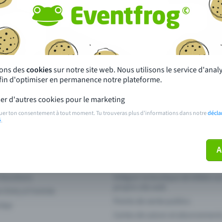
autres ?
s près de chez toi
Fête
 principales
Concerts
sons des
cookies
sur notre site web. Nous utilisons le service d'ana
afin d'optimiser en permanence notre plateforme.
paiement
Points de prévente publics
er d'autres cookies pour le marketing
 sur l'événement
Aide et contact
uer ton consentement à tout moment. Tu trouveras plus d'informations dans notre
décla
é
.
ve plus mon billet
Annuler un billet
A
 fonctions
Intégrer la boutique de billets s
propre site web
n Entry à l'entrée
Points de vente publics
 App
Cartes de saison et abonnement