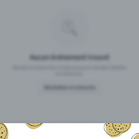
 un événement avec Eventfrog
Qu'est-ce qui distingue Eventfro