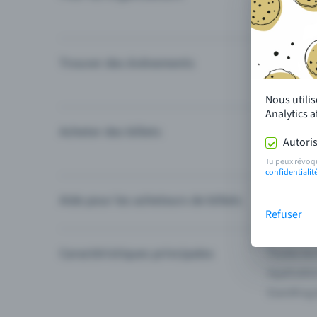
Trouver des événements
Événement
Catégories
Nous utili
Analytics 
Acheter des billets
Modes de 
Autoris
Questions
Tu peux révoq
confidentialit
Aide pour les acheteurs de billets
Je ne trou
Refuser
Caractéristiques principales
Toutes les
Applicatio
Eventfrog