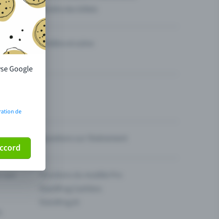
Vendre des billets
Théâtre et scène
lyse Google
ration de
Questions sur l’événement
ccord
ur son
Fonctions du modèle Pro
Eventfrog Cashless
Eventfrog AI
s