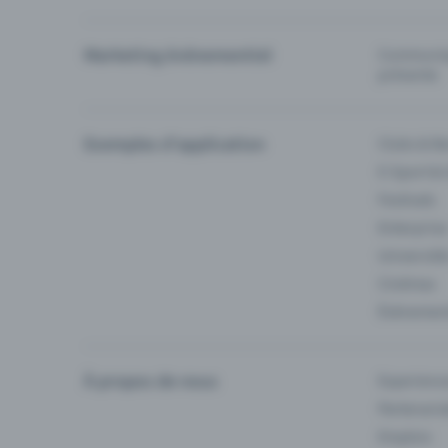
Marketing événementiel
Communiqu
prévente
Exemples d'application
Clubs & Ba
E-Sport &
Festivals
Enterprise
Université
Cinémas
Événement
À propos de nous
Experienc
Partenaria
Emplois