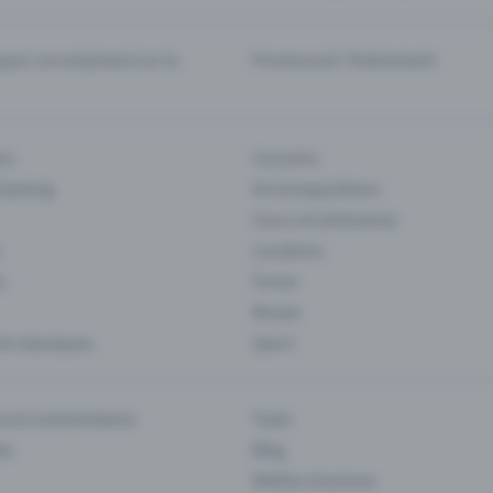
er correctement sur la
Promouvoir l'événement
rs
Concerts
 Gaming
Art et expositions
Cours et séminaires
Locations
s
Foires
Musee
s classiques
Sport
es & commentaires
Team
ts
Blog
Médias et presse