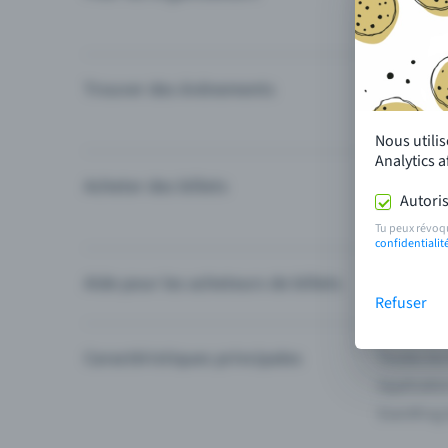
Trouver des événements
Événement
Catégories
Nous utili
Analytics 
Acheter des billets
Modes de 
Autoris
Questions
Tu peux révoq
confidentialit
Aide pour les acheteurs de billets
Je ne trou
Refuser
Caractéristiques principales
Toutes les
Applicatio
Eventfrog