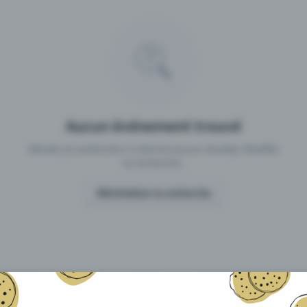
 un événement avec Eventfrog
Qu'est-ce qui distingue Eventfro