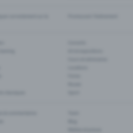
er correctement sur la
Promouvoir l'événement
rs
Concerts
 Gaming
Art et expositions
Cours et séminaires
Locations
s
Foires
Musee
s classiques
Sport
es & commentaires
Team
ts
Blog
Médias et presse