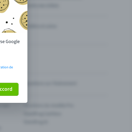
Vendre des billets
Théâtre et scène
lyse Google
ration de
Questions sur l’événement
ccord
ur son
Fonctions du modèle Pro
Eventfrog Cashless
Eventfrog AI
s