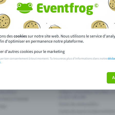
autres ?
s près de chez toi
Fête
 principales
Concerts
sons des
cookies
sur notre site web. Nous utilisons le service d'ana
afin d'optimiser en permanence notre plateforme.
paiement
Points de prévente publics
er d'autres cookies pour le marketing
 sur l'événement
Aide et contact
uer ton consentement à tout moment. Tu trouveras plus d'informations dans notre
décla
é
.
ve plus mon billet
Annuler un billet
A
 fonctions
Intégrer la boutique de billets s
propre site web
n Entry à l'entrée
Points de vente publics
 App
Cartes de saison et abonnement