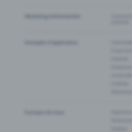
Marketing événementiel
Communiqu
prévente
Exemples d'application
Clubs & Ba
E-Sport &
Festivals
Enterprise
Université
Cinémas
Événement
À propos de nous
Experienc
Partenaria
Emplois