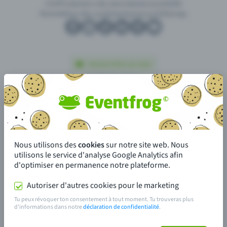
CGV
Protection des données
Accessibilité
Paramètres des cookies
Impressum
Sitemap
Fabriqué à Olten avec amour
© 2026 Eventfrog
Nous utilisons des
cookies
sur notre site web. Nous
utilisons le service d'analyse Google Analytics afin
d'optimiser en permanence notre plateforme.
Autoriser d'autres cookies pour le marketing
Tu peux révoquer ton consentement à tout moment. Tu trouveras plus
d'informations dans notre
déclaration de confidentialité
.