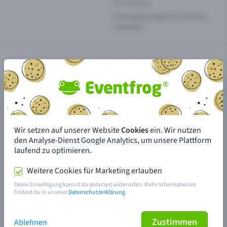
Tourismus
Dienstleistungen für Events
anbieten
Eventfrog als App installieren
Wir setzen auf unserer Website
AGB
Datenschutzerklärung
Cookies
Barrierefreiheit
ein. Wir nutzen
den Analyse-Dienst Google Analytics, um unsere Plattform
Cookie-Einstellungen
Impressum
Sitemap
laufend zu optimieren.
Weitere Cookies für Marketing erlauben
Deine Einwilligung kannst du jederzeit widerrufen. Mehr Informationen
Made in Olten with love
findest du in unserer
Datenschutzerklärung
.
© 2026 Eventfrog
Zustimmen
Ablehnen