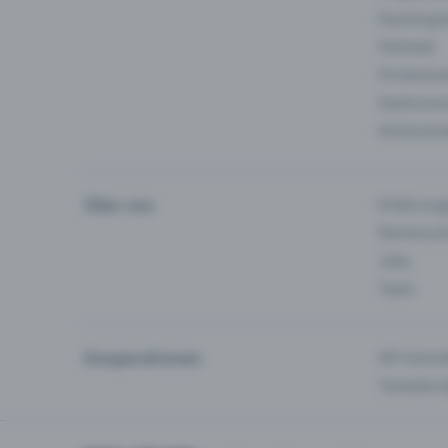
Fasching 
Festivals
Firmeneve
Gastronom
Hochschu
Über uns
Erfahrung
Partnersc
Jobs
Team
Kooperationen
API-Schnit
Tamedia-