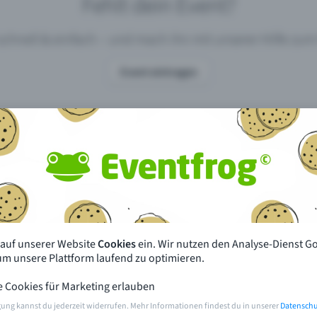
Fehlt dein Event?
 schnell & einfach – und mach ihn mit unserer Hilfe z
Event eintragen
pdates
Was unterscheidet Eventfrog vo
anderen?
en mit Eventfrog
Preise & Eventmodelle
deiner Nähe
Partys
 auf unserer Website
Cookies
ein. Wir nutzen den Analyse-Dienst G
orien
Konzerte
 um unsere Plattform laufend zu optimieren.
e Cookies für Marketing erlauben
rten
Öffentliche Vorverkaufsstellen
gung kannst du jederzeit widerrufen. Mehr Informationen findest du in unserer
Datenschu
m Event
Hilfe & Kontakt