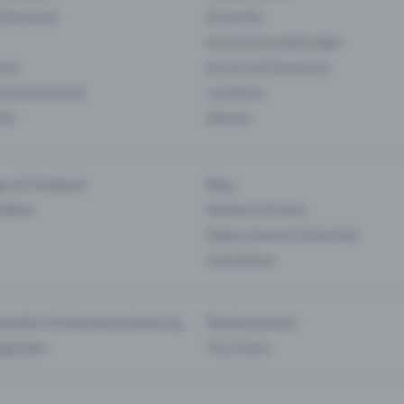
& Karneval
Konzerte
Kunst & Ausstellungen
nts
Kurse und Seminare
ie & Kulinarik
Locations
len
Messen
en & Feedback
Blog
haften
Medien & Presse
Datenschutz & Sicherheit
Gutscheine
tstellen & Kalendereinbettung
Medienpartner
Agenden
Tourismus