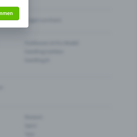
immen
Fragen zum Event
Funktionen im Pro-Modell
Eventfrog Cashless
Eventfrog AI
en
Museum
Sport
Tanz