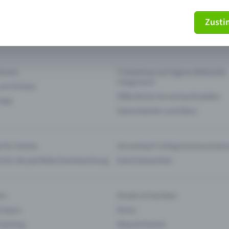
Zust
mein Ticket nicht mehr
Ticket stornieren
tionen
Ticketshop auf eigene Webseite
integrieren
 am Einlass
Öffentliche Vorverkaufsstellen
 App
Saisonkarten und Abos
 für Events
Vorverkauf richtig kommunizier
e für die perfekte Eventwerbung
Event bewerben
rs
Kinder & Familien
 Impro
Kinos
 Gaming
Klassik-Events