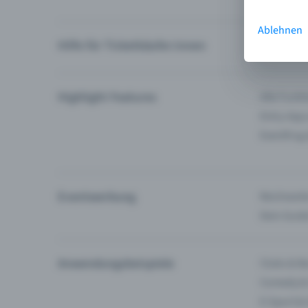
Ablehnen
Hilfe für Ticketkäufer:innen
Ich finde 
Highlight Features
Alle Funk
Entry-App
Eventfrog
Eventwerbung
Reichweite
Dein Guid
Anwendungsbeispiele
Clubs & Ba
Comedy &
E-Sport &