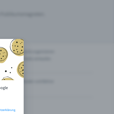
um Publikumsmagneten.
n
Events organisieren
Tickets verkaufen
Theater und Bühne
oogle
tzerklärung
.