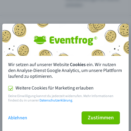
anbieten
Eventfrog als App installieren
Wir setzen auf unserer Website
AGB
Datenschutzerklärung
Cookies
Barrierefreiheit
ein. Wir nutzen
den Analyse-Dienst Google Analytics, um unsere Plattform
Cookie-Einstellungen
Impressum
Sitemap
laufend zu optimieren.
Weitere Cookies für Marketing erlauben
Deine Einwilligung kannst du jederzeit widerrufen. Mehr Informationen
Made in Olten with love
findest du in unserer
Datenschutzerklärung
.
© 2026 Eventfrog
Zustimmen
Ablehnen