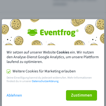
anbieten
Eventfrog als App installieren
Wir setzen auf unserer Website
AGB
Datenschutzerklärung
Cookies
Barrierefreiheit
ein. Wir nutzen
den Analyse-Dienst Google Analytics, um unsere Plattform
Cookie-Einstellungen
Impressum
Sitemap
laufend zu optimieren.
Weitere Cookies für Marketing erlauben
Deine Einwilligung kannst du jederzeit widerrufen. Mehr Informationen
Made in Olten with love
findest du in unserer
Datenschutzerklärung
.
© 2026 Eventfrog
Zustimmen
Ablehnen