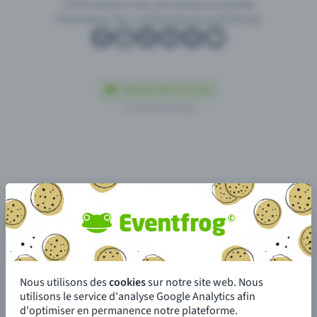
CGV
Protection des données
Accessibilité
Paramètres des cookies
Impressum
Sitemap
Fabriqué à Olten avec amour
© 2026 Eventfrog
Nous utilisons des
cookies
sur notre site web. Nous
utilisons le service d'analyse Google Analytics afin
d'optimiser en permanence notre plateforme.