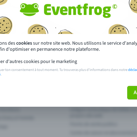
autres ?
s près de chez toi
Fête
 principales
Concerts
sons des
cookies
sur notre site web. Nous utilisons le service d'ana
afin d'optimiser en permanence notre plateforme.
paiement
Points de prévente publics
er d'autres cookies pour le marketing
 sur l'événement
Aide et contact
uer ton consentement à tout moment. Tu trouveras plus d'informations dans notre
décla
é
.
ve plus mon billet
Annuler un billet
A
 fonctions
Intégrer la boutique de billets s
propre site web
n Entry à l'entrée
Points de vente publics
 App
Cartes de saison et abonnement