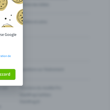
Vendre des billets
Théâtre et scène
lyse Google
ration de
Questions sur l’événement
ccord
ur son
Fonctions du modèle Pro
Eventfrog Cashless
Eventfrog AI
s