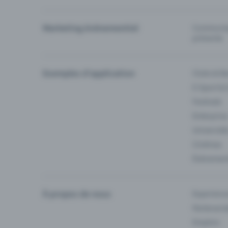
Marketing événementiel
Communiqu
prévente
Exemples d'application
Clubs & Ba
E-Sport &
Festivals
Enterprise
Université
Cinémas
Événement
À propos de nous
Experienc
Partenaria
Emplois