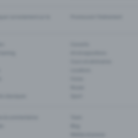
er correctement sur la
Promouvoir l'événement
rs
Concerts
 Gaming
Art et expositions
Cours et séminaires
Locations
s
Foires
Musee
s classiques
Sport
es & commentaires
Team
ts
Blog
Médias et presse