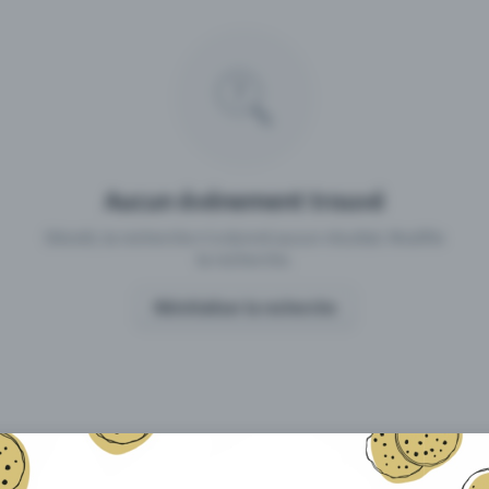
 un événement avec Eventfrog
Qu'est-ce qui distingue Eventfro