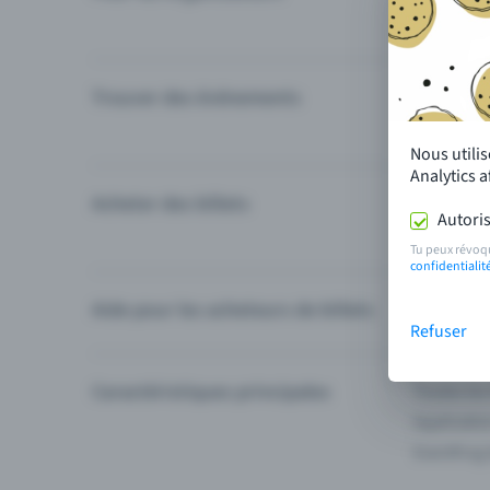
Trouver des événements
Événement
Catégories
Nous utili
Analytics 
Acheter des billets
Modes de 
Autoris
Questions
Tu peux révoq
confidentialit
Aide pour les acheteurs de billets
Je ne trou
Refuser
Caractéristiques principales
Toutes les
Applicatio
Eventfrog