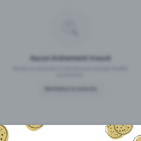
 un événement avec Eventfrog
Qu'est-ce qui distingue Eventfro