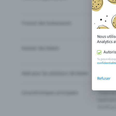
Trouver des événements
Événement
Catégories
Nous utili
Analytics 
Acheter des billets
Modes de 
Autoris
Questions
Tu peux révoq
confidentialit
Aide pour les acheteurs de billets
Je ne trou
Refuser
Caractéristiques principales
Toutes les
Applicatio
Eventfrog