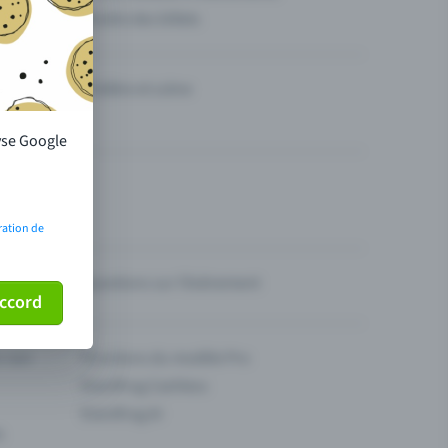
Vendre des billets
Théâtre et scène
lyse Google
ration de
Questions sur l’événement
ccord
ur son
Fonctions du modèle Pro
Eventfrog Cashless
Eventfrog AI
s