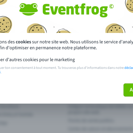
autres ?
s près de chez toi
Fête
 principales
Concerts
sons des
cookies
sur notre site web. Nous utilisons le service d'ana
afin d'optimiser en permanence notre plateforme.
paiement
Points de prévente publics
er d'autres cookies pour le marketing
 sur l'événement
Aide et contact
uer ton consentement à tout moment. Tu trouveras plus d'informations dans notre
décla
é
.
ve plus mon billet
Annuler un billet
A
 fonctions
Intégrer la boutique de billets s
propre site web
n Entry à l'entrée
Points de vente publics
 App
Cartes de saison et abonnement