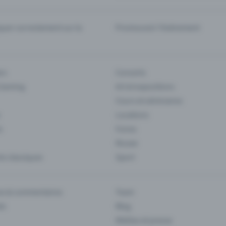
er correctement sur la
Promouvoir l'événement
rs
Concerts
 Gaming
Art et expositions
Cours et séminaires
Locations
s
Foires
Musee
s classiques
Sport
es & commentaires
Team
ts
Blog
Médias et presse