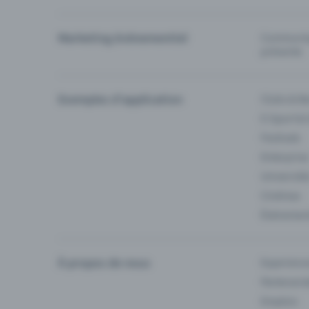
Marketing événementiel
Communiqu
prévente
Exemples d'application
Clubs & Ba
E-Sport &
Festivals
Enterprise
Université
Cinémas
Événement
À propos de nous
Experienc
Partenaria
Emplois