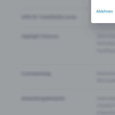
Ablehnen
Hilfe für Ticketkäufer:innen
Ich finde 
Highlight Features
Alle Funk
Entry-App
Eventfrog
Eventwerbung
Reichweite
Dein Guid
Anwendungsbeispiele
Clubs & Ba
Comedy &
E-Sport &