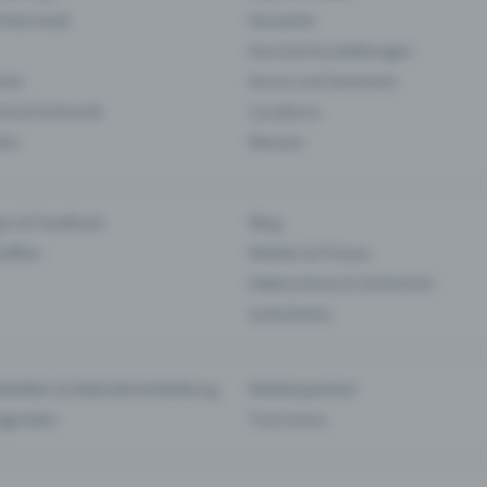
& Karneval
Konzerte
Kunst & Ausstellungen
nts
Kurse und Seminare
ie & Kulinarik
Locations
len
Messen
en & Feedback
Blog
haften
Medien & Presse
Datenschutz & Sicherheit
Gutscheine
tstellen & Kalendereinbettung
Medienpartner
Agenden
Tourismus