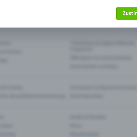
Zust
mein Ticket nicht mehr
Ticket stornieren
tionen
Ticketshop auf eigene Webseite
integrieren
 am Einlass
Öffentliche Vorverkaufsstellen
 App
Saisonkarten und Abos
 für Events
Vorverkauf richtig kommunizier
e für die perfekte Eventwerbung
Event bewerben
rs
Kinder & Familien
 Impro
Kinos
 Gaming
Klassik-Events