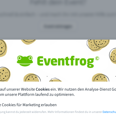
Fehlt dein Event?
 schnell & einfach – und mach ihn mit unserer Hilfe z
Event eintragen
pdates
Was unterscheidet Eventfrog vo
anderen?
en mit Eventfrog
Preise & Eventmodelle
deiner Nähe
Partys
 auf unserer Website
Cookies
ein. Wir nutzen den Analyse-Dienst G
orien
Konzerte
 um unsere Plattform laufend zu optimieren.
e Cookies für Marketing erlauben
rten
Öffentliche Vorverkaufsstellen
gung kannst du jederzeit widerrufen. Mehr Informationen findest du in unserer
Datenschu
m Event
Hilfe & Kontakt