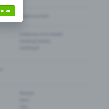
immen
Fragen zum Event
Funktionen im Pro-Modell
Eventfrog Cashless
Eventfrog AI
en
Museum
Sport
Tanz