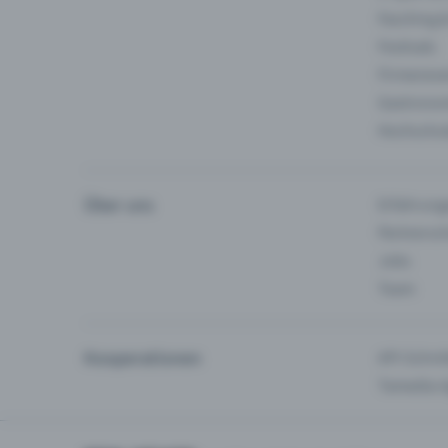
Fasching 
Festivals
Firmeneve
Gastronom
Hochschu
Über uns
Erfahrung
Partnersc
Jobs
Team
Kooperationen
API-Schnit
Tamedia-