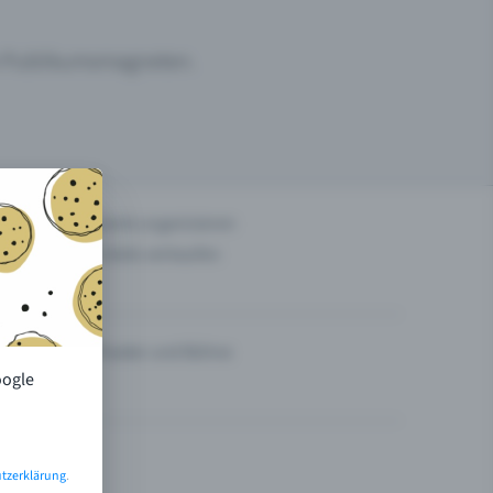
um Publikumsmagneten.
n
Events organisieren
Tickets verkaufen
Theater und Bühne
oogle
tzerklärung
.