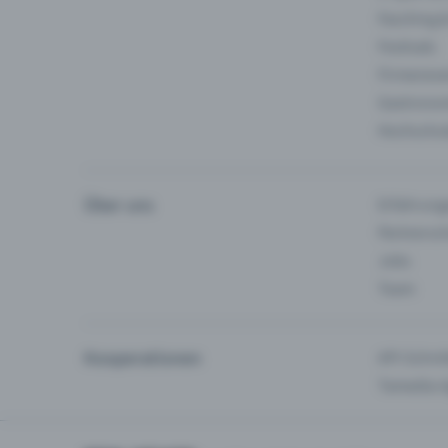
Fasching 
Festivals
Firmeneve
Gastronom
Hochschu
Über uns
Erfahrung
Partnersc
Jobs
Team
Kooperationen
API-Schnit
Tamedia-