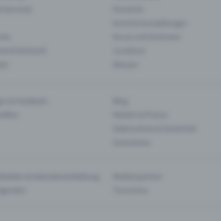
& Karneval
Konzerte
Kunst & Ausstellungen
nts
Kurse und Seminare
ie & Kulinarik
Locations
len
Messen
en & Feedback
Blog
haften
Medien & Presse
Datenschutz & Sicherheit
Gutscheine
tstellen & Kalendereinbettung
Medienpartner
Agenden
Tourismus