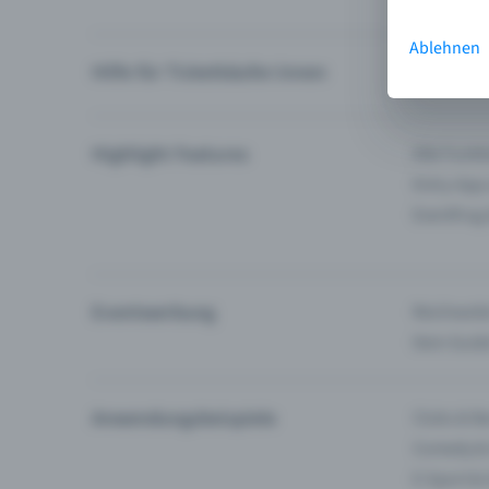
Ablehnen
Hilfe für Ticketkäufer:innen
Ich finde 
Highlight Features
Alle Funk
Entry-App
Eventfrog
Eventwerbung
Reichweite
Dein Guid
Anwendungsbeispiele
Clubs & Ba
Comedy &
E-Sport &