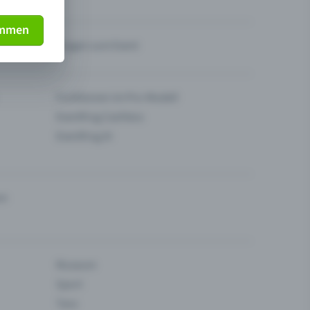
immen
Fragen zum Event
Funktionen im Pro-Modell
Eventfrog Cashless
Eventfrog AI
en
Museum
Sport
Tanz