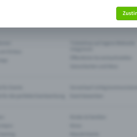
Zust
mein Ticket nicht mehr
Ticket stornieren
tionen
Ticketshop auf eigene Webseite
integrieren
 am Einlass
Öffentliche Vorverkaufsstellen
 App
Saisonkarten und Abos
 für Events
Vorverkauf richtig kommunizier
e für die perfekte Eventwerbung
Event bewerben
rs
Kinder & Familien
 Impro
Kinos
 Gaming
Klassik-Events