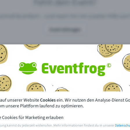
Fehlt dein Event?
 schnell & einfach – und mach ihn mit unserer Hilfe z
Event eintragen
pdates
Was unterscheidet Eventfrog vo
anderen?
en mit Eventfrog
Preise & Eventmodelle
deiner Nähe
Partys
 auf unserer Website
Cookies
ein. Wir nutzen den Analyse-Dienst G
orien
Konzerte
 um unsere Plattform laufend zu optimieren.
e Cookies für Marketing erlauben
rten
Öffentliche Vorverkaufsstellen
gung kannst du jederzeit widerrufen. Mehr Informationen findest du in unserer
Datenschu
m Event
Hilfe & Kontakt