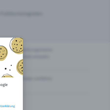
um Publikumsmagneten.
n
Events organisieren
Tickets verkaufen
Theater und Bühne
oogle
tzerklärung
.